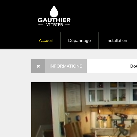
Accueil
Dépannage
Installation
Vitre cassé
- Tarifs assurances
INFORMATIONS
Double & tri