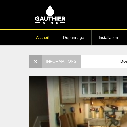
Accueil
Dépannage
Installation
Vitre cassé
- Tarifs assurances
INFORMATIONS
Double & tri